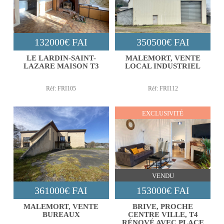
132000€ FAI
350500€ FAI
LE LARDIN-SAINT-
MALEMORT, VENTE
LAZARE MAISON T3
LOCAL INDUSTRIEL
Réf: FRI105
Réf: FRI112
EXCLUSIVITÉ
VENDU
361000€ FAI
153000€ FAI
MALEMORT, VENTE
BRIVE, PROCHE
BUREAUX
CENTRE VILLE, T4
RÉNOVÉ AVEC PLACE