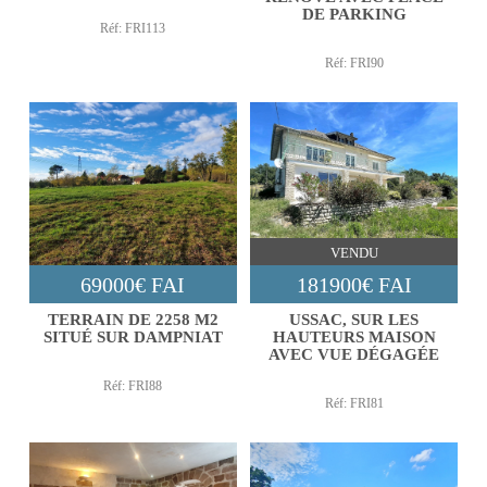
DE PARKING
Réf: FRI113
Réf: FRI90
VENDU
69000€ FAI
181900€ FAI
TERRAIN DE 2258 M2
USSAC, SUR LES
SITUÉ SUR DAMPNIAT
HAUTEURS MAISON
AVEC VUE DÉGAGÉE
Réf: FRI88
Réf: FRI81