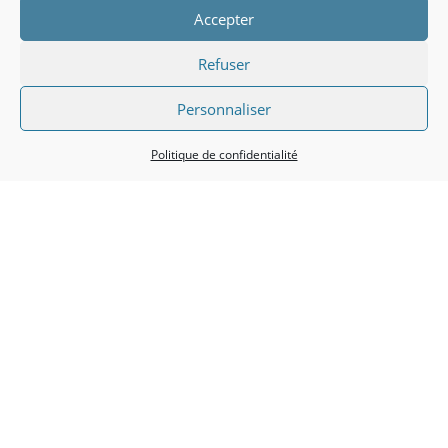
5 +
Accepter
MOTS CLÉS
Refuser
Personnaliser
Politique de confidentialité
ORDRE
APPLIQUER LES FILTRES