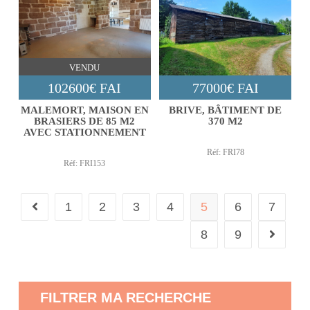
VENDU
102600€ FAI
77000€ FAI
MALEMORT, MAISON EN
BRIVE, BÂTIMENT DE
BRASIERS DE 85 M2
370 M2
AVEC STATIONNEMENT
Réf: FRI78
Réf: FRI153
1
2
3
4
5
6
7
8
9
FILTRER MA RECHERCHE