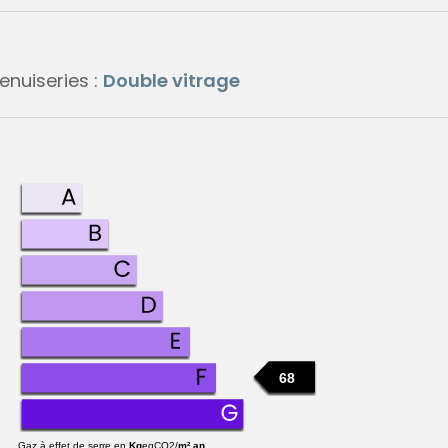
enuiseries :
Double vitrage
68
Gaz à effet de serre en
Kg
eqCO2/
m².an