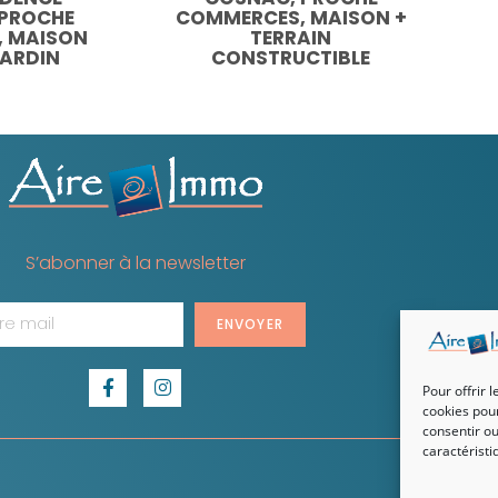
 PROCHE
COMMERCES, MAISON +
 MAISON
TERRAIN
JARDIN
CONSTRUCTIBLE
S’abonner à la newsletter
ENVOYER
Pour offrir 
cookies pour
consentir ou
caractéristi