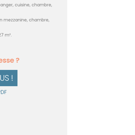
 manger, cuisine, chambre,
en mezzanine, chambre,
27 m².
esse ?
S !
PDF