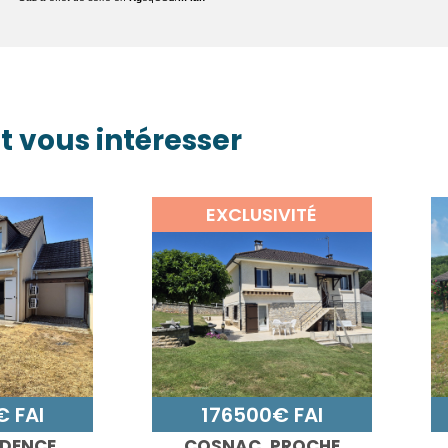
t vous intéresser
EXCLUSIVITÉ
 FAI
176500€ FAI
IDENCE
COSNAC, PROCHE