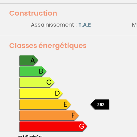
Construction
Assainissement :
T.A.E
M
Classes énergétiques
292
en
kWh
an
/m².an