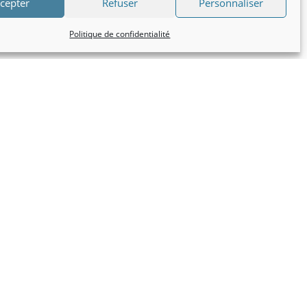
cepter
Refuser
Personnaliser
Politique de confidentialité
re AIRE IMMO est implantée 3 rue de la paix à
rès de vous afin de mieux vous accompagner dans
rs.
années d’expérience dans le domaine de l’immobilier,
îtriser parfaitement le marché immobilier local sur le
e Brive et de ses environs.
une passion, c’est pour cela que je mettrai tout en œuvre
u mieux dans votre recherche de biens ou votre projet
our moi une réelle priorité, j’accorde une grande
uivi régulier et personnalisé pour chacun d’entre vous.
Une question relative à l’immobilier ? N’hésitez pas à