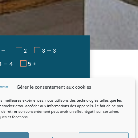
1 — 1
2
3 — 3
4 — 4
5 +
Gérer le consentement aux cookies
les meilleures expériences, nous utilisons des technologies telles que les
 stocker et/ou accéder aux informations des appareils. Le fait de ne pas
 de retirer son consentement peut avoir un effet négatif sur certaines
ques et fonctions.