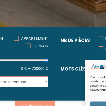
ON
APPARTEMENT
NB DE PIÈCES
RE
TERRAIN
MOTS CLÉS
0
€
—
700000
€
Pour offrir 
cookies pour
consentir ou
caractéristi
CHERCHER MON BIEN !