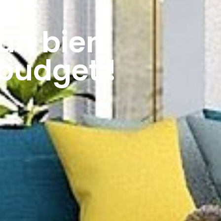
un bien
budget !