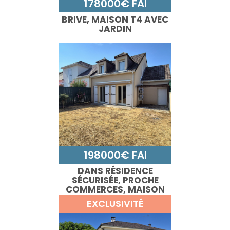
178000€ FAI
BRIVE, MAISON T4 AVEC
JARDIN
198000€ FAI
DANS RÉSIDENCE
SÉCURISÉE, PROCHE
COMMERCES, MAISON
T4 AVEC JARDIN
EXCLUSIVITÉ