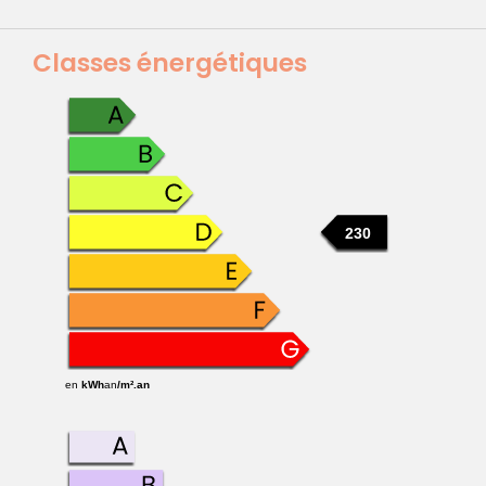
Classes énergétiques
230
en
kWh
an
/m².an