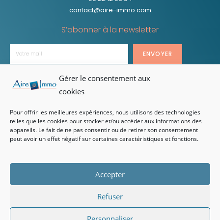
contact@aire-immo.com
S’abonner à la newsletter
ENVOYER
Gérer le consentement aux
cookies
HORAIRES D’OUVERTURE
Pour offrir les meilleures expériences, nous utilisons des technologies
telles que les cookies pour stocker et/ou accéder aux informations des
Lundi au vendredi
appareils. Le fait de ne pas consentir ou de retirer son consentement
De 9h à 12h et de 14h à 18h
peut avoir un effet négatif sur certaines caractéristiques et fonctions.
MENTIONS LÉGALES
POLITIQUE DE
ET HONORAIRES
CONFIDENTIALITÉ
Accepter
Refuser
Réalisation web :
Relief Communication – Agence de communication à
Brive
Personnaliser