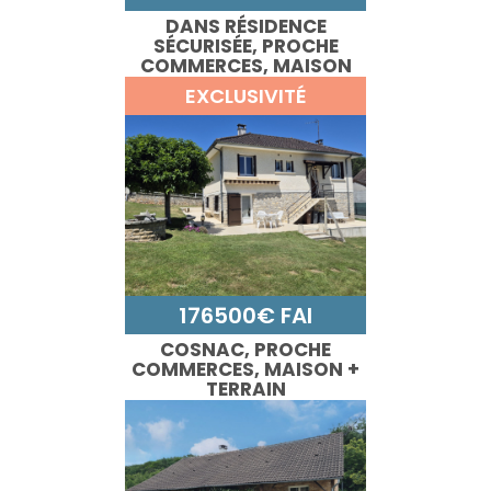
DANS RÉSIDENCE
SÉCURISÉE, PROCHE
COMMERCES, MAISON
T4 AVEC JARDIN
EXCLUSIVITÉ
176500€ FAI
COSNAC, PROCHE
COMMERCES, MAISON +
TERRAIN
CONSTRUCTIBLE