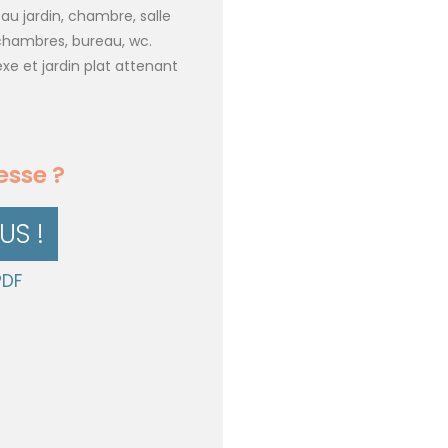
u jardin, chambre, salle
 chambres, bureau, wc.
e et jardin plat attenant
esse ?
S !
PDF