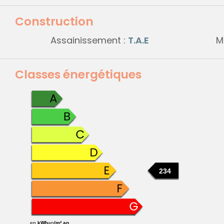
Construction
Assainissement :
T.A.E
M
Classes énergétiques
234
en
kWh
an
/m².an