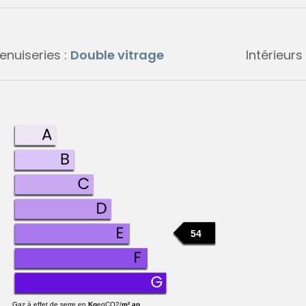
enuiseries :
Double vitrage
Intérieurs
54
Gaz à effet de serre en
Kg
eqCO2/
m².an