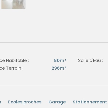
ce Habitable :
80m²
Salle d'Eau :
ce Terrain :
296m²
s
Ecoles proches
Garage
Stationnement