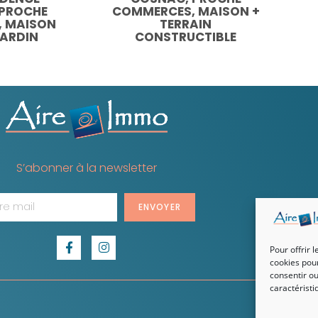
 PROCHE
COMMERCES, MAISON +
 MAISON
TERRAIN
JARDIN
CONSTRUCTIBLE
S’abonner à la newsletter
ENVOYER
Pour offrir 
cookies pour
consentir ou
caractéristi