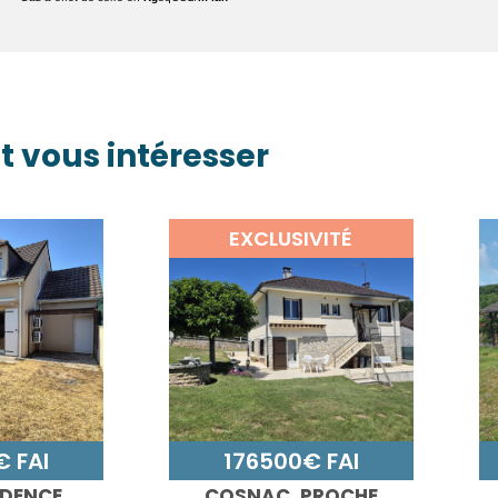
t vous intéresser
EXCLUSIVITÉ
 FAI
176500€ FAI
IDENCE
COSNAC, PROCHE