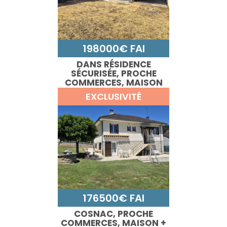
198000€ FAI
DANS RÉSIDENCE
SÉCURISÉE, PROCHE
COMMERCES, MAISON
T4 AVEC JARDIN
EXCLUSIVITÉ
176500€ FAI
COSNAC, PROCHE
COMMERCES, MAISON +