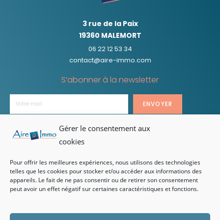
3 rue de la Paix
19360 MALEMORT
06 22 12 53 34
contact@aire-immo.com
S’abonner à la newsletter
ENVOYER
Gérer le consentement aux
cookies
HORAIRES D’OUVERTURE
Pour offrir les meilleures expériences, nous utilisons des technologies
telles que les cookies pour stocker et/ou accéder aux informations des
Lundi au vendredi
appareils. Le fait de ne pas consentir ou de retirer son consentement
De 9h à 12h et de 14h à 18h
peut avoir un effet négatif sur certaines caractéristiques et fonctions.
MENTIONS LÉGALES
POLITIQUE DE
ET HONORAIRES
CONFIDENTIALITÉ