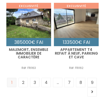
EXCLUSIVITÉ
EXCLUSIVITÉ
385000€ FAI
133500€ FAI
MALEMORT, ENSEMBLE
APPARTEMENT T4
IMMOBILIER DE
REFAIT À NEUF, PARKING
CARACTÈRE
ET CAVE
Réf: FRI163
Réf: FRI162
1
2
3
4
…
7
8
9