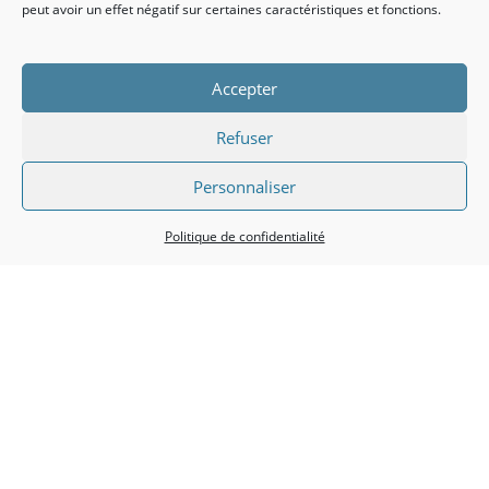
peut avoir un effet négatif sur certaines caractéristiques et fonctions.
1 — 1
2
3 — 3
4 — 4
5 +
Accepter
MOTS CLÉS
Refuser
Personnaliser
Politique de confidentialité
ORDRE
APPLIQUER LES FILTRES